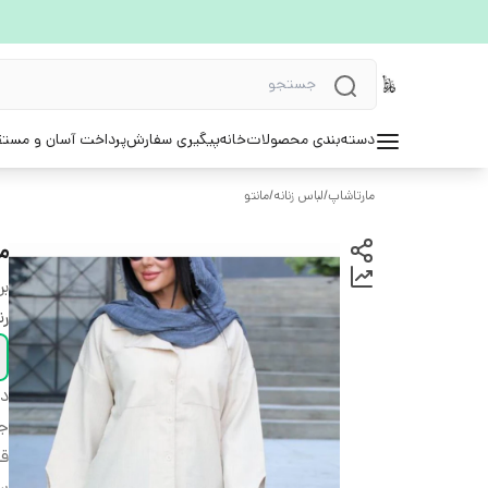
دسته‌بندی محصولات
خانه
پیگیری سفارش
پرداخت آسان و مستق
مارتاشاپ
/
لباس زنانه
/
مانتو
م
بر
ر
دس
ج
قد
سا