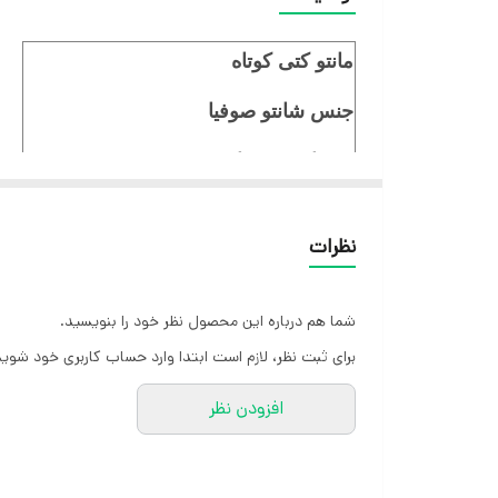
مانتو کتی کوتاه
جنس شانتو صوفیا
قد مانتو 66 سانت
قد آستین از سرشانه 42 سانت
نظرات
دور سینه 122
مناسب سایز 40/42/44/46/48/50/52
شما هم درباره این محصول نظر خود را بنویسید.
برای ثبت نظر، لازم است ابتدا وارد حساب کاربری خود شوید
افزودن نظر