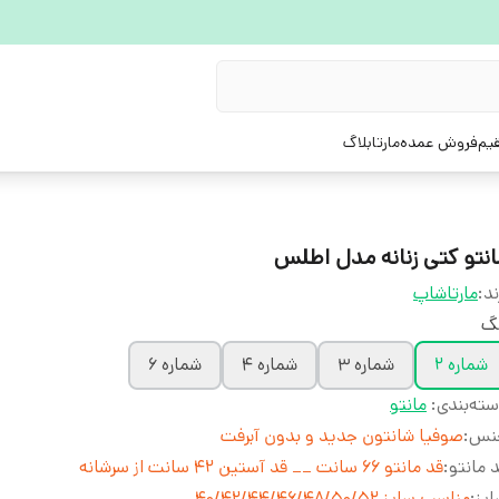
یم
فروش عمده
مارتابلاگ
انتو کتی زنانه مدل اطلس
ند:
مارتاشاپ
نگ
شماره 2
شماره 3
شماره 4
شماره 6
ته‌بندی
:
مانتو
نس
:
صوفیا شانتون جدید و بدون آبرفت
 مانتو
:
قد مانتو 66 سانت __ قد آستین 42 سانت از سرشانه
یز
:
​​​​​​​مناسب سایز 40/42/44/46/48/50/52