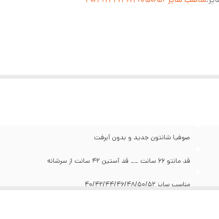
صوفیا شانتون جدید و بدون آبرفت
قد مانتو 66 سانت __ قد آستین 42 سانت از سرشانه
​​​​​​​مناسب سایز 40/42/44/46/48/50/52