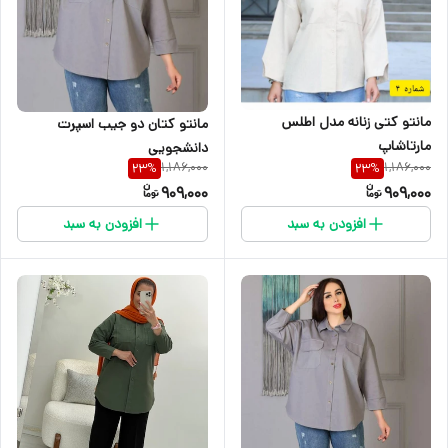
مانتو کتی زنانه مدل اطلس
مانتو کتان دو جیب اسپرت
مارتاشاپ
دانشجویی
1,186,000
1,186,000
23
%
23
%
909,000
909,000
افزودن به سبد
افزودن به سبد