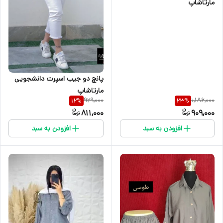
مارتاشاپ
پانچ دو جیب اسپرت دانشجویی
مارتاشاپ
929,000
1,186,000
12
%
23
%
811,000
909,000
افزودن به سبد
افزودن به سبد