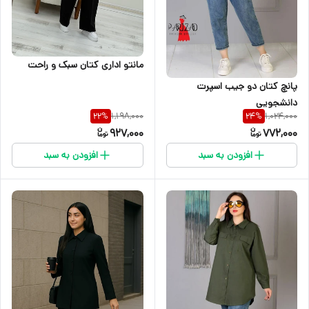
مانتو اداری کتان سبک و راحت
پانچ کتان دو جیب اسپرت
دانشجویی
1,198,000
1,024,000
22
%
24
%
927,000
772,000
افزودن به سبد
افزودن به سبد