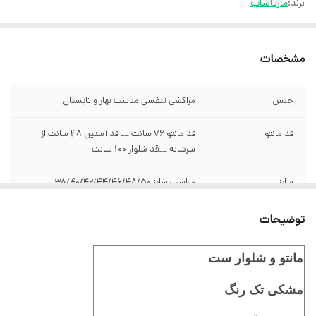
برند:
مارتاشاپ
مشخصات
جنس
مراکشی تنفسی مناسب بهار و تابستان
قد مانتو
قد مانتو 76 سانت __ قد آستین 48 سانت از
سرشانه __قد شلوار 100 سانت
سایز
​​​​​​​مناسب سایز 38/40/42/44/46/48/50
توضیحات
مانتو و شلوار ست
مشکی تک رنگ