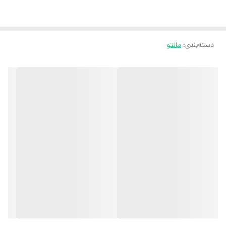
قد آستین از سرشانه 38 سانت
مناسب سایز ۴۰/۴۲/۴۴/۴۶/۴۸/50/52
دسته‌بندی
:
مانتو
ثبت سفارش در ایتا
ثبت سفارش در روبیکا
ارسال سریع به سراسر ایران
ضمانت مرجوعی کالا تا 7 روز
کارشناسان مارتاشاپ با کمال میل پاسخگوی
سوالات شما میباشند
:
میتوانید با شماره 09057041182 و
05138721093 تماس بگیرید.