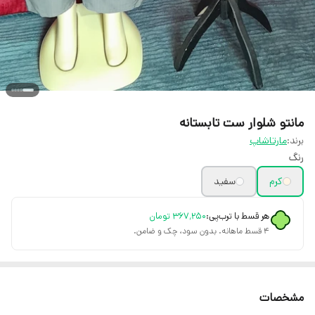
مانتو شلوار ست تابستانه
برند:
مارتاشاپ
رنگ
کرم
سفید
هر قسط با ترب‌پی:
۳۶۷٬۲۵۰
تومان
۴ قسط ماهانه. بدون سود، چک و ضامن.
مشخصات