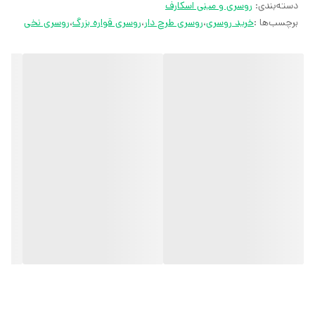
دسته‌بندی
:
روسری و مینی اسکارف
کارشناسان مارتاشاپ با کمال میل پاسخگوی
برچسب‌ها :
خرید روسری
،
روسری طرح دار
،
روسری قواره بزرگ
،
روسری نخی
سوالات شما میباشند
:
میتوانید با شماره 09057041182 و
05138721093 تماس بگیرید.
پیام در
ایتا
پیام در
روبیکا
آیدی تلگرام JA_SCARF
اینستاگرام
martha_shop_fashion
ایمیل
marthshopp@gmail.com
تمام محصولات مارتاشاپ شامل شال و
روسری، کفش زنانه، ست تیشرت و شلوار
زنانه و دخترانه، مانتو مجلسی و مانتو اسپرت،
تیشرت زنانه، تیشرت دخترانه، تونیک و