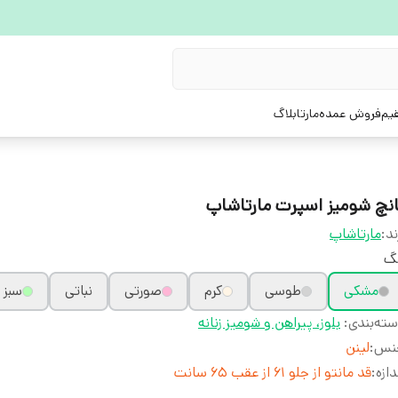
یم
فروش عمده
مارتابلاگ
انچ شومیز اسپرت مارتاشاپ
ند:
مارتاشاپ
نگ
مشکی
طوسی
کرم
صورتی
نباتی
سبز
ته‌بندی
:
بلوز، پیراهن و شومیز زنانه
نس
:
لینن
دازه
:
قد مانتو از جلو ۶۱ از عقب ۶۵ سانت