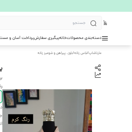
دسته‌بندی محصولات
خانه
پیگیری سفارش
پرداخت آسان و مستق
مارتاشاپ
/
لباس زنانه
/
بلوز، پیراهن و شومیز زنانه
پ
بر
ر
دس
ج
ان