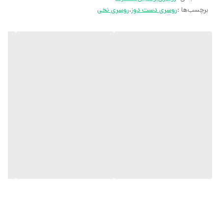
برچسب‌ها :
روسری دست دوز
،
روسری نخی
کارشناسان مارتاشاپ با کمال میل پاسخگوی
سوالات شما میباشند
:
میتوانید با شماره ۰۹۰۵۷۰۴۱۱۸۲ تماس
بگیرید.
آدرس سایت:
marthashop.ir
اینستاگرام: martha_shop_fashion
تلگرام:
@marthascarf
روبیکا:
http://rubika.ir/marthascarf
تماس: 09057041182
تمام محصولات مارتاشاپ شامل شال و
روسری، کفش زنانه، ست تیشرت و شلوار
زنانه و دخترانه، مانتو مجلسی و مانتو اسپرت،