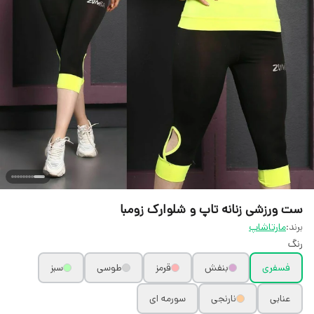
ست ورزشی زنانه تاپ و شلوارک زومبا
برند:
مارتاشاپ
رنگ
فسفری
بنفش
قرمز
طوسی
سبز
عنابی
نارنجی
سورمه ای