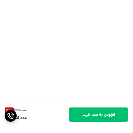
636,000
29
%
افزودن به سبد خرید
451,000