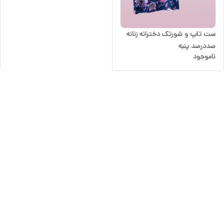
ست تاپ و شورتک دخترانه زنانه
صددرصد پنبه
ناموجود