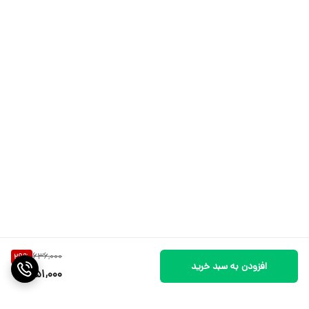
636,000
29
%
افزودن به سبد خرید
451,000