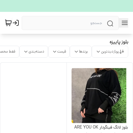
بلوز پاییزه
پربازدیدترین
برندها
قیمت
دسته‌بندی
فقط محصو
بلوز لانگ فینگردار ARE YOU OK