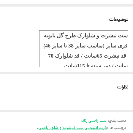
توضیحات
ست تیشرت و شلوارک طرح گل بابونه
فری سایز (مناسب سایز 38 تا سایز 46)
قد تیشرت 65سانت / قد شلوارک 70
سانت / دور سینه تا 115سانت
جنس نخ پنبه
نظرات
ثبت سفارش در ایتا
ثبت سفارش در روبیکا
ارسال سریع به سراسر ایران
دسته‌بندی
:
ست راحتی زنانه
ضمانت مرجوعی کالا تا 7 روز
برچسب‌ها :
خرید اینترنتی ست تیشرت و شلوار راحتی
،