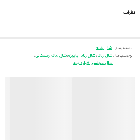
نظرات
ثبت سفارش در ایتا
ثبت سفارش در روبیکا
ارسال سریع به سراسر ایران
ضمانت مرجوعی کالا تا 7 روز
دسته‌بندی
:
شال زنانه
برچسب‌ها :
شال زنانه
،
شال زنانه پاییزه
،
شال زنانه زمستانی
،
شال مجلسی قواره بلند
کارشناسان مارتاشاپ با کمال میل پاسخگوی
سوالات شما میباشند
:
میتوانید با شماره 09057041182 و
05138721093 تماس بگیرید.
پیام در
ایتا
پیام در
روبیکا
آیدی تلگرام JA_SCARF
اینستاگرام
martha_shop_fashion