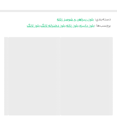
ثبت سفارش در ایتا
ثبت سفارش در روبیکا
دسته‌بندی
:
بلوز، پیراهن و شومیز زنانه
ارسال سریع به سراسر ایران
برچسب‌ها :
بلوز پاییزه
،
بلوز زنانه
،
بلوز دخترانه لانگ
،
بلوز لانگ
ضمانت مرجوعی کالا تا 7 روز
کارشناسان مارتاشاپ با کمال میل پاسخگوی
سوالات شما میباشند
:
میتوانید با شماره 09057041182 و
05138721093 تماس بگیرید.
پیام در
ایتا
پیام در
روبیکا
آیدی تلگرام JA_SCARF
اینستاگرام
martha_shop_fashion