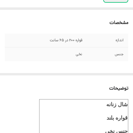
مشخصات
اندازه
قواره 200 در 65 سانت
جنس
نخی
توضیحات
شال زنانه
قواره بلند
جنس نخی