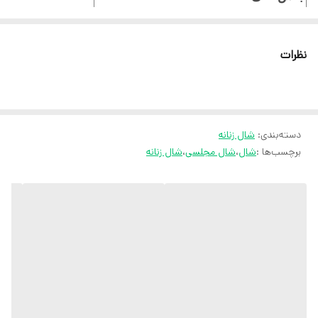
ایستایی عالی
نظرات
ثبت سفارش در ایتا
ثبت سفارش در روبیکا
ارسال سریع به سراسر ایران
دسته‌بندی
:
شال زنانه
ضمانت مرجوعی کالا تا 7 روز
برچسب‌ها :
شال
،
شال مجلسی
،
شال زنانه
کارشناسان مارتاشاپ با کمال میل پاسخگوی
سوالات شما میباشند
:
میتوانید با شماره 09057041182 و
05138721093 تماس بگیرید.
پیام در
ایتا
پیام در
روبیکا