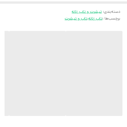
ارسال سریع به سراسر ایران
دسته‌بندی
:
تیشرت و تاپ زنانه
ضمانت مرجوعی کالا تا 7 روز
برچسب‌ها :
تاپ زنانه
،
تاپ و تیشرت
کارشناسان مارتاشاپ با کمال میل پاسخگوی
سوالات شما میباشند
:
میتوانید با شماره 09057041182 و
05138721093 تماس بگیرید.
پیام در
ایتا
پیام در
روبیکا
آیدی تلگرام JA_SCARF
اینستاگرام
martha_shop_fashion
ایمیل
marthshopp@gmail.com
تمام محصولات مارتاشاپ شامل شال و
روسری، کفش زنانه، ست تیشرت و شلوار