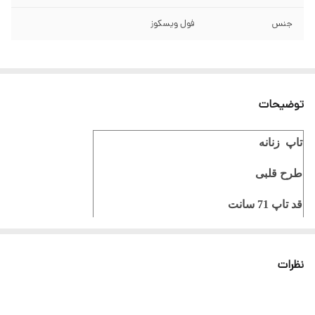
جنس
فول ویسکوز
توضیحات
تاپ زنانه
طرح قلبی
قد تاپ 71 سانت
فری سایز مناسب 38 تا 48
نظرات
ثبت سفارش در ایتا
ثبت سفارش در روبیکا