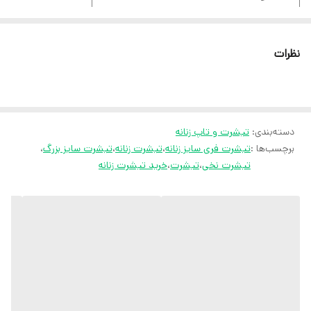
سایز بزرگ مناسب تا سایز 50
نظرات
ثبت سفارش در ایتا
ثبت سفارش در روبیکا
دسته‌بندی
:
تیشرت و تاپ زنانه
ارسال سریع به سراسر ایران
برچسب‌ها :
تیشرت فری سایز زنانه
،
تیشرت زنانه
،
تیشرت سایز بزرگ
،
ضمانت مرجوعی کالا تا 7 روز
تیشرت نخی
،
تیشرت
،
خرید تیشرت زنانه
کارشناسان مارتاشاپ با کمال میل پاسخگوی
سوالات شما میباشند
:
میتوانید با شماره 09057041182 و
05138721093 تماس بگیرید.
پیام در
ایتا