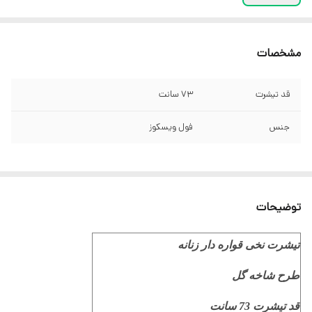
مشخصات
قد تیشرت
73 سانت
جنس
فول ویسکوز
توضیحات
تیشرت نخی قواره دار زنانه
طرح شاخه گل
قد تیشرت 73 سانت