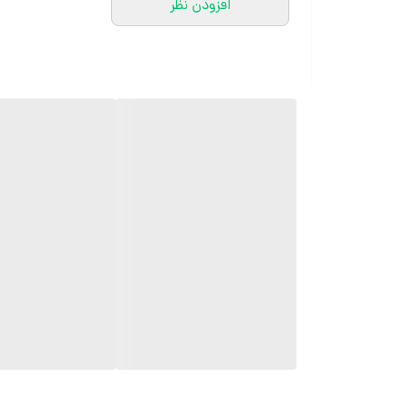
افزودن نظر
کارشناسان مارتاشاپ با کمال میل پاسخگوی
سوالات شما میباشند
:
میتوانید با شماره 09057041182 و
05138721093 تماس بگیرید.
پیام در
ایتا
پیام در
روبیکا
آیدی تلگرام JA_SCARF
اینستاگرام
martha_shop_fashion
ایمیل
marthshopp@gmail.com
تمام محصولات مارتاشاپ شامل شال و
روسری، کفش زنانه، ست تیشرت و شلوار