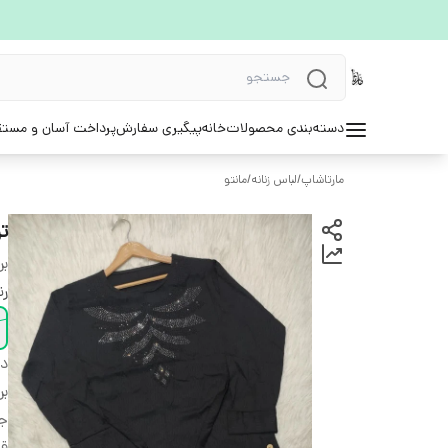
دسته‌بندی محصولات
خانه
پیگیری سفارش
پرداخت آسان و مستق
مارتاشاپ
/
لباس زنانه
/
مانتو
ت
بر
ر
دس
بر
ج
قد