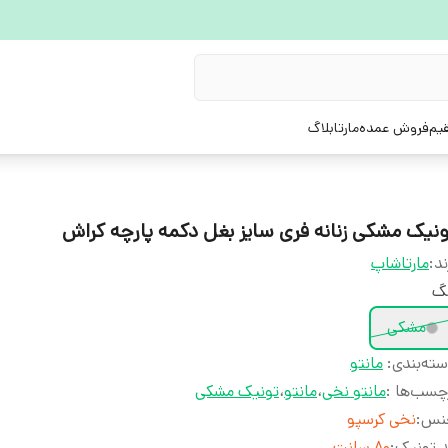
یم
فروش عمده
مارتابلاگ
ونیک مشکی زنانه فری سایز بغل دکمه پارچه کراش
ند:
مارتاشاپ
نگ
مشکی
ته‌بندی
:
مانتو
چسب‌ها :
مانتو نخی
،
مانتو
،
تونیک مشکی
نس
:
نخی کرسپو
 تونیک
:
80 سانت