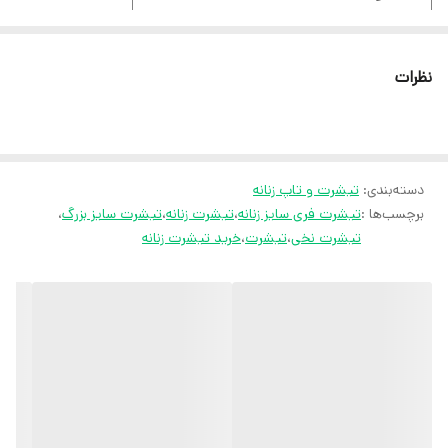
فری سایز
نظرات
ثبت سفارش در ایتا
ثبت سفارش در روبیکا
دسته‌بندی
:
تیشرت و تاپ زنانه
ارسال سریع به سراسر ایران
برچسب‌ها :
تیشرت فری سایز زنانه
،
تیشرت زنانه
،
تیشرت سایز بزرگ
،
ضمانت مرجوعی کالا تا 7 روز
تیشرت نخی
،
تیشرت
،
خرید تیشرت زنانه
کارشناسان مارتاشاپ با کمال میل پاسخگوی
سوالات شما میباشند
:
میتوانید با شماره 09057041182 و
05138721093 تماس بگیرید.
پیام در
ایتا