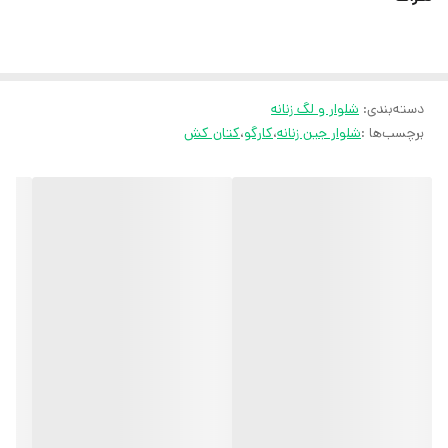
بدون آبرفت و تغییر رنگ
ثبت سفارش در ایتا
دسته‌بندی
:
شلوار و لگ زنانه
ثبت سفارش در روبیکا
برچسب‌ها :
شلوار جین زنانه
،
کارگو
،
کتان کش
ارسال سریع به سراسر ایران
ضمانت مرجوعی کالا تا 7 روز
کارشناسان مارتاشاپ با کمال میل پاسخگوی
سوالات شما میباشند
:
میتوانید با شماره 09057041182 و
05138721093 تماس بگیرید.
پیام در
ایتا
پیام در
روبیکا