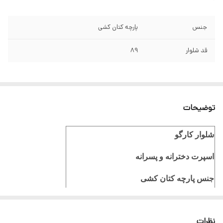
جنس
پارچه کتان کشی
قد شلوار
89
توضیحات
شلوار کارگو
اسپرت دخترانه و پسرانه
جنس پارچه کتان کشی
قد شلوار 88 سانت
نظرات
کمر فول کش