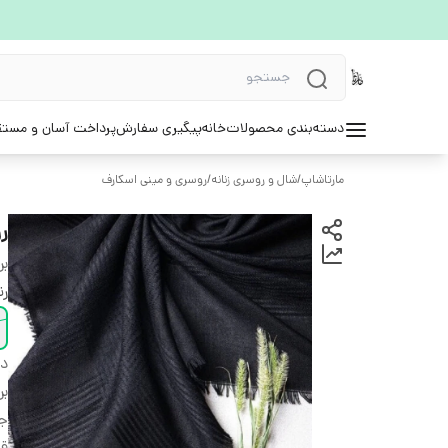
دسته‌بندی محصولات
خانه
پیگیری سفارش
پرداخت آسان و مستق
مارتاشاپ
/
شال و روسری زنانه
/
روسری و مینی اسکارف
ر
بر
ر
دس
بر
ج
قو