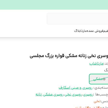
یم
فروش عمده
مارتابلاگ
وسری نخی زنانه مشکی قواره بزرگ مجلسی
ند:
مارتاشاپ
نگ
مشکی
ته‌بندی
:
روسری و مینی اسکارف
چسب‌ها :
روسری
،
روسری نخی
،
روسری مشکی زنانه
نس
:
نخی
اره
:
140 در 140 سانت