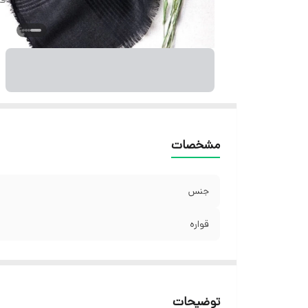
مشخصات
جنس
قواره
توضیحات