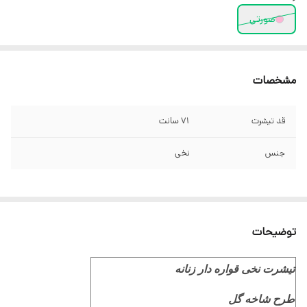
صورتی
مشخصات
قد تیشرت
71 سانت
جنس
نخی
توضیحات
تیشرت نخی قواره دار زنانه
طرح شاخه گل