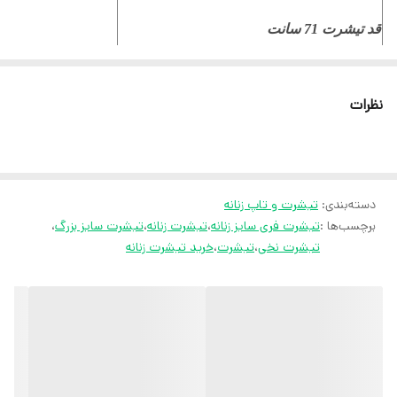
قد تیشرت 71 سانت
سایز بزرگ مناسب تا سایز 50
نظرات
ثبت سفارش در ایتا
ثبت سفارش در روبیکا
دسته‌بندی
:
تیشرت و تاپ زنانه
ارسال سریع به سراسر ایران
برچسب‌ها :
تیشرت فری سایز زنانه
،
تیشرت زنانه
،
تیشرت سایز بزرگ
،
ضمانت مرجوعی کالا تا 7 روز
تیشرت نخی
،
تیشرت
،
خرید تیشرت زنانه
کارشناسان مارتاشاپ با کمال میل پاسخگوی
سوالات شما میباشند
:
میتوانید با شماره 09057041182 و
05138721093 تماس بگیرید.