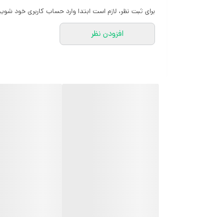
برای ثبت نظر، لازم است ابتدا وارد حساب کاربری خود شوید
افزودن نظر
کارشناسان مارتاشاپ با کمال میل پاسخگوی
سوالات شما میباشند
:
میتوانید با شماره 09057041182 و
05138721093 تماس بگیرید.
پیام در
ایتا
پیام در
روبیکا
آیدی تلگرام JA_SCARF
اینستاگرام
martha_shop_fashion