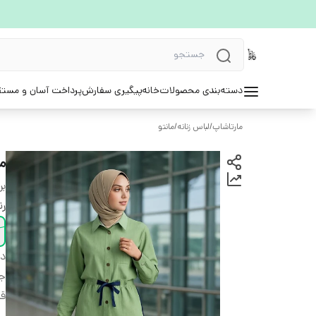
دسته‌بندی محصولات
خانه
پیگیری سفارش
پرداخت آسان و مستق
مارتاشاپ
/
لباس زنانه
/
مانتو
ما
بر
ر
دس
ج
قد