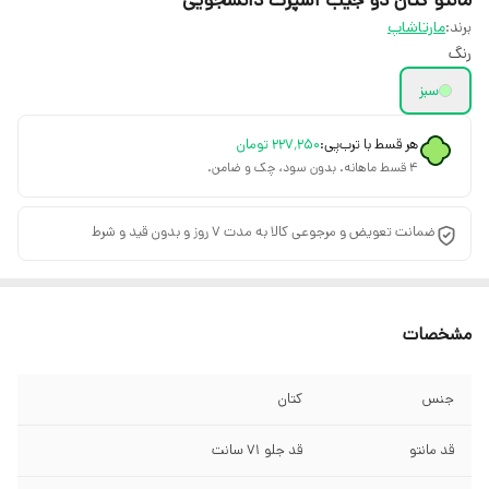
برند:
مارتاشاپ
رنگ
سبز
هر قسط با ترب‌پی:
۲۲۷٬۲۵۰
تومان
۴ قسط ماهانه. بدون سود، چک و ضامن.
ضمانت تعویض و مرجوعی کالا به مدت 7 روز و بدون قید و شرط
مشخصات
جنس
کتان
قد مانتو
قد جلو 71 سانت