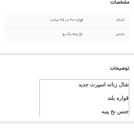
مشخصات
اندازه
قواره 200 در 65 سانت
جنس
نخ پنبه یک رو
توضیحات
شال زنانه اسپرت جدید
قواره بلند
جنس نخ پنبه
ایستایی عالی روسری سر