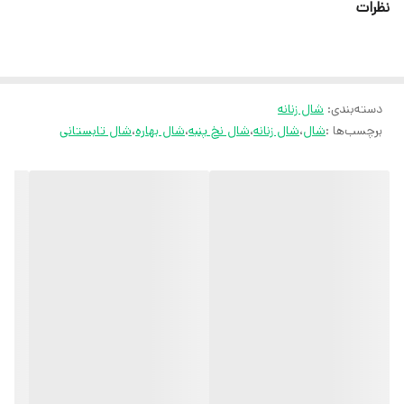
نظرات
ثبت سفارش در ایتا
ثبت سفارش در روبیکا
ارسال سریع به سراسر ایران
دسته‌بندی
:
شال زنانه
ضمانت مرجوعی کالا تا 7 روز
برچسب‌ها :
شال
،
شال زنانه
،
شال نخ پنبه
،
شال بهاره
،
شال تابستانی
کارشناسان مارتاشاپ با کمال میل پاسخگوی
سوالات شما میباشند
:
میتوانید با شماره 09057041182 و
05138721093 تماس بگیرید.
آدرس سایت: marthashop.ir
تلگرام: @marthascarf
روبیکا: http://rubika.ir/marthascarf
تماس: ۰۹۰۵۷۰۴۱۱۸۲