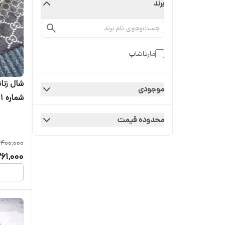
برند
مارتاشاپ
شال زنان
موجودی
شماره 1
محدوده قیمت
400,000
261,000