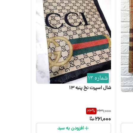
شال اسپرت نخ پنبه 13
23
%
339,000
261,000
افزودن به سبد