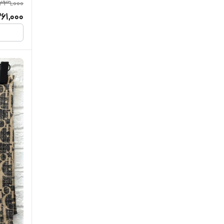
339,000
261,000