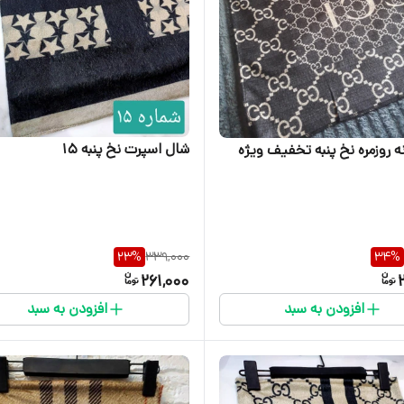
شال اسپرت نخ پنبه 15
ه روزمره نخ پنبه تخفیف ویژه
23
%
339,000
34
%
261,000
افزودن به سبد
افزودن به سبد