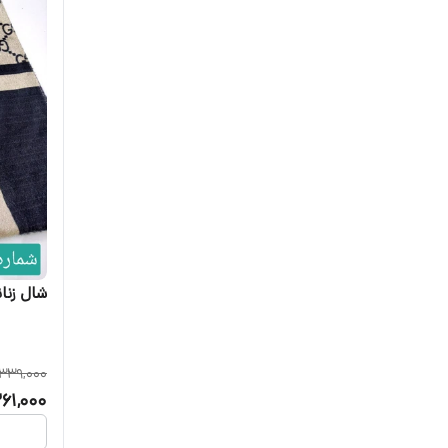
شال زنان
339,000
261,000