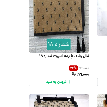
شال زنانه نخ پنبه اسپرت شماره 18
23
%
339,000
261,000
افزودن به سبد