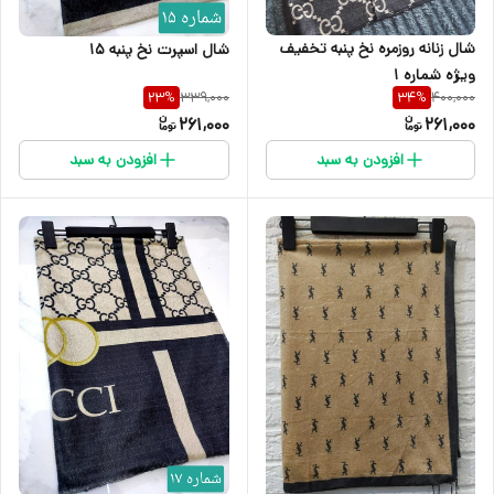
شال زنانه روزمره نخ پنبه تخفیف
شال اسپرت نخ پنبه 15
ویژه شماره 1
339,000
400,000
23
%
34
%
261,000
261,000
افزودن به سبد
افزودن به سبد