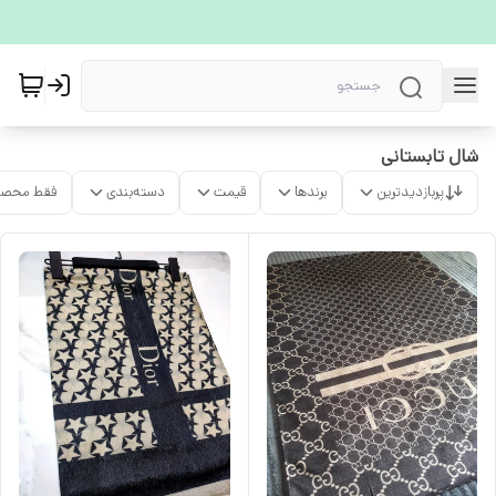
شال تابستانی
پربازدیدترین
برندها
قیمت
دسته‌بندی
فقط محصو