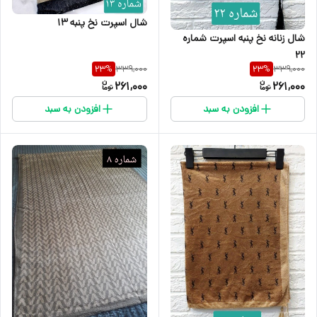
شال اسپرت نخ پنبه 13
شال زنانه نخ پنبه اسپرت شماره
22
339,000
339,000
23
%
23
%
261,000
261,000
افزودن به سبد
افزودن به سبد