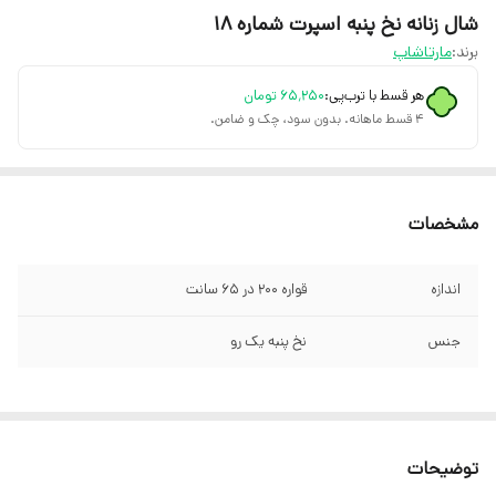
شال زنانه نخ پنبه اسپرت شماره 18
برند:
مارتاشاپ
هر قسط با ترب‌پی:
۶۵٬۲۵۰
تومان
۴ قسط ماهانه. بدون سود، چک و ضامن.
مشخصات
اندازه
قواره 200 در 65 سانت
جنس
نخ پنبه یک رو
توضیحات