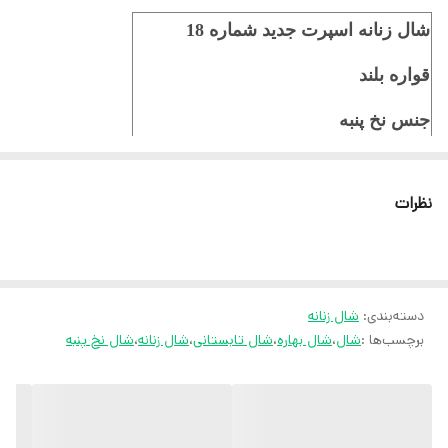
شال زنانه اسپرت جدید شماره 18
قواره بلند
جنس نخ پنبه
ایستایی عالی روسری سر
نظرات
ثبت سفارش در ایتا
ثبت سفارش در روبیکا
ارسال سریع به سراسر ایران
دسته‌بندی
:
شال زنانه
ضمانت مرجوعی کالا تا 7 روز
برچسب‌ها :
شال
،
شال بهاره
،
شال تابستانی
،
شال زنانه
،
شال نخ پنبه
کارشناسان مارتاشاپ با کمال میل پاسخگوی
سوالات شما میباشند
: