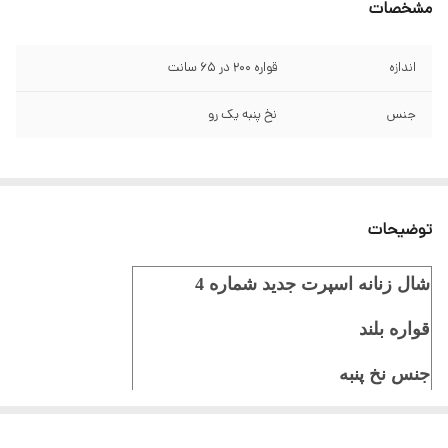
مشخصات
اندازه
قواره 200 در 65 سانت
جنس
نخ پنبه یک رو
توضیحات
شال زنانه اسپرت جدید شماره 4
قواره بلند
جنس نخ پنبه
ایستایی عالی روسری سر