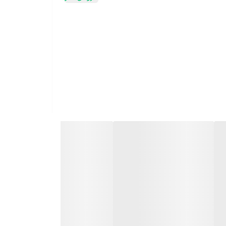
 تیشرت زنانه، تیشرت دخترانه، تونیک و سارافون،