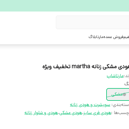
یم
فروش عمده
مارتابلاگ
دی مشکی زنانه martha تخفیف ویژه
ند:
مارتاشاپ
نگ
مشکی
ته‌بندی
:
سویشرت و هودی زنانه
چسب‌ها :
هودی فری سایز
،
هودی مشکی
،
هودی و شلوار زنانه