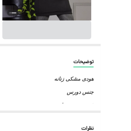
توضیحات
هودی مشکی زنانه
جنس دورس
قد هودی 70 سانت
مناسب سایز 38 تا 44
نظرات