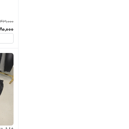
,469,000
80,000