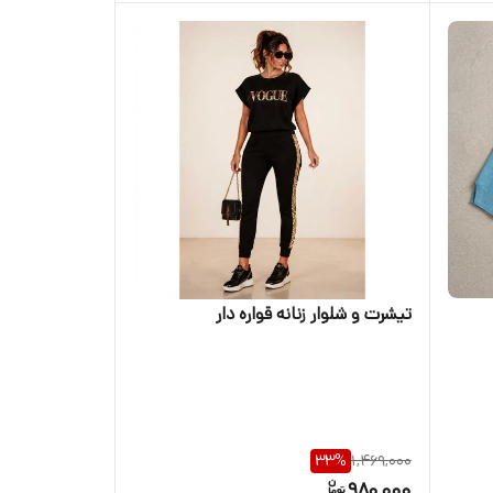
تیشرت و شلوار زنانه قواره دار
33
%
1,469,000
980,000