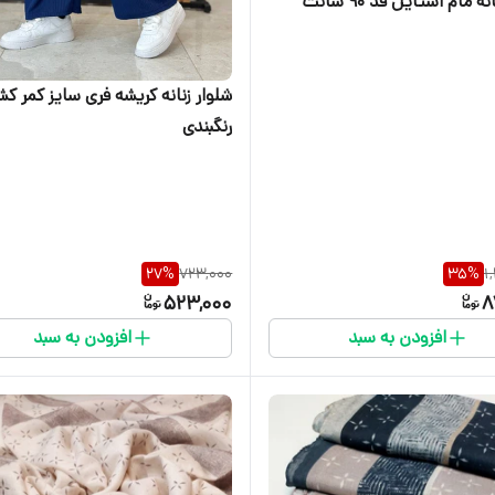
ه مام استایل قد 90 سانت
شلوار زنانه کریشه فری سایز کمر ک
رنگبندی
27
%
723,000
35
%
1
523,000
8
افزودن به سبد
افزودن به سبد