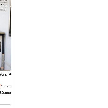
شال پلی
510,000
15,000