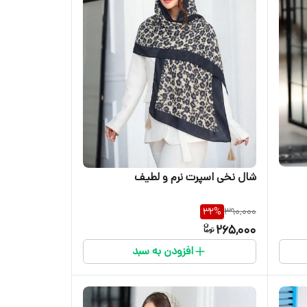
شال نخی اسپرت نرم و لطیف
32
%
390,000
265,000
افزودن به سبد