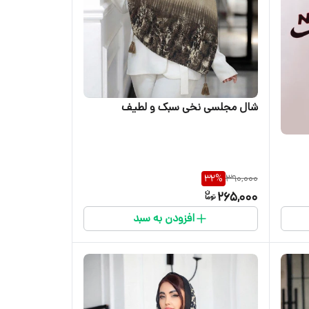
شال مجلسی نخی سبک و لطیف
32
%
390,000
265,000
افزودن به سبد