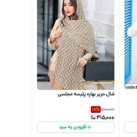
شال حریر بهاره پلیسه مجلسی
18
%
510,000
415,000
افزودن به سبد