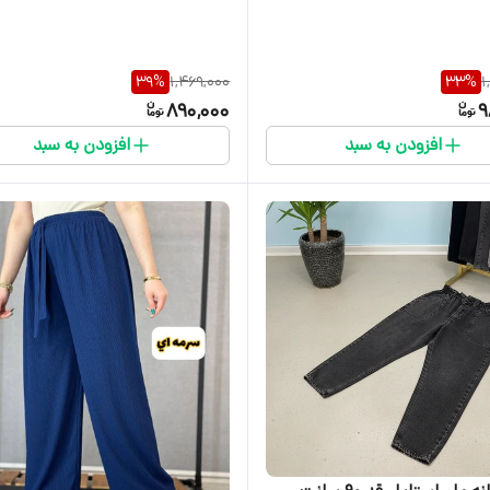
39
%
1,469,000
33
%
1
890,000
9
افزودن به سبد
افزودن به سبد