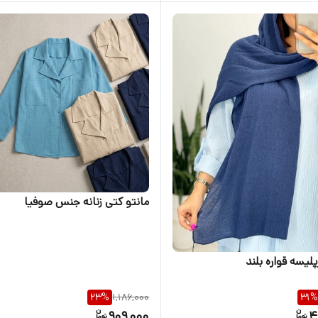
مانتو کتی زنانه جنس صوفیا
لیسه قواره بلند
23
%
1,186,000
31
%
909,000
4