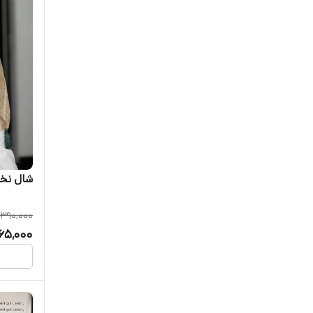
شال نخی 
390,000
65,000