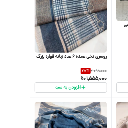
شی
روسری نخی عمده ۶ عدد زنانه قواره بزرگ
25
%
2,088,000
1,555,000
افزودن به سبد