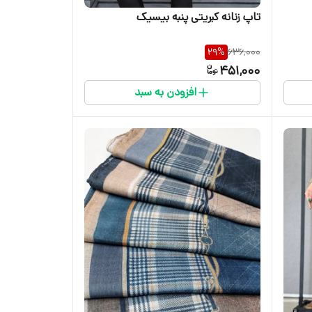
تاپ زنانه کبریتی پنبه بیسیک
29
%
636,000
451,000
افزودن به سبد