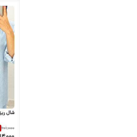
شال ریزپ
601,000
14,000