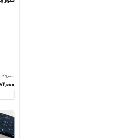
شلوار زنان
,349,000
72,000