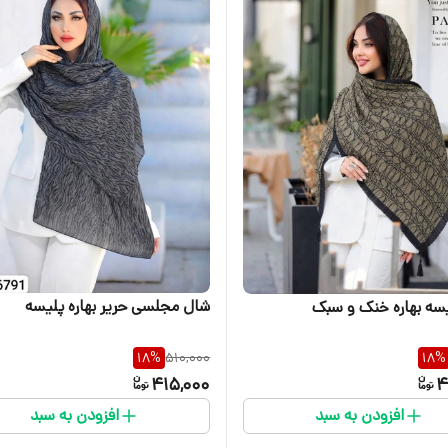
شال مجلسی حریر بهاره پلیسه
سه بهاره خنک و سبک
18
%
510,000
18
%
415,000
4
افزودن به سبد
افزودن به سبد