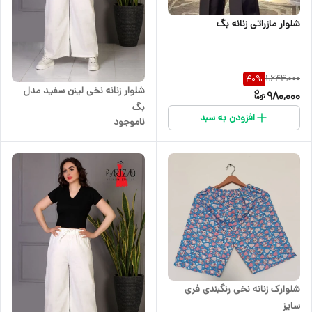
شلوار مازراتی زنانه بگ
1,644,000
40
%
شلوار زنانه نخی لینن سفید مدل
980,000
بگ
افزودن به سبد
ناموجود
شلوارک زنانه نخی رنگبندی فری
سایز