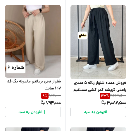
شلوار نخی برماندو ماسوله بگ قد
فروش عمده شلوار زنانه 5 عددی
۱۰۷ سانت
راحتی کریشه کمر کشی مستقیم
882,000
4,669,500
9
%
33
%
از تولیدی
794,000
3,082,500
افزودن به سبد
افزودن به سبد