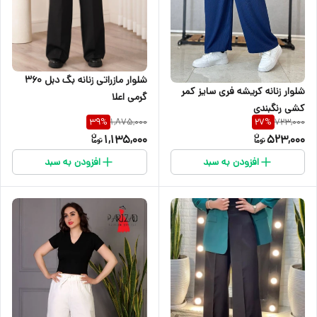
شلوار مازراتی زنانه بگ دبل ۳۶۰
شلوار زنانه کریشه فری سایز کمر
گرمی اعلا
کشی رنگبندی
1,875,000
723,000
39
%
27
%
1,135,000
523,000
افزودن به سبد
افزودن به سبد