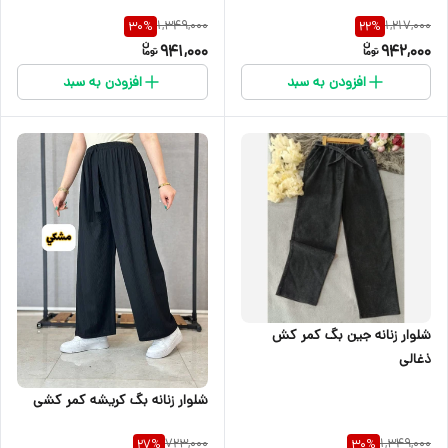
1,349,000
1,217,000
30
%
22
%
941,000
942,000
افزودن به سبد
افزودن به سبد
شلوار زنانه جین بگ کمر کش
ذغالی
شلوار زنانه بگ کریشه کمر کشی
723,000
1,349,000
27
%
30
%