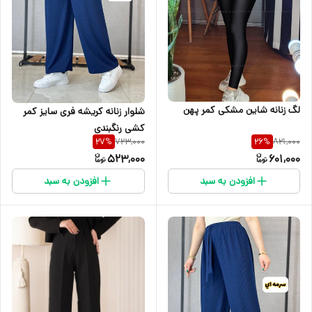
لگ زنانه شاین مشکی کمر پهن
شلوار زنانه کریشه فری سایز کمر
کشی رنگبندی
723,000
821,000
27
%
26
%
523,000
601,000
افزودن به سبد
افزودن به سبد