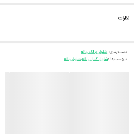
بدون آبرفت و رنگ پس دادن
نظرات
ثبت سفارش در ایتا
ثبت سفارش در روبیکا
ارسال سریع به سراسر ایران
دسته‌بندی
:
شلوار و لگ زنانه
ضمانت مرجوعی کالا تا 7 روز
برچسب‌ها :
شلوار کتان زنانه
،
شلوار زنانه
کارشناسان مارتاشاپ با کمال میل پاسخگوی
سوالات شما میباشند
:
میتوانید با شماره 09057041182 و
05138721093 تماس بگیرید.
پیام در
ایتا
پیام در
روبیکا
آیدی تلگرام JA_SCARF