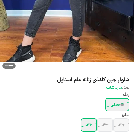
شلوار جین کاغذی زنانه مام استایل
برند:
مارتاشاپ
رنگ
ذغالی
سایز
36
40
38